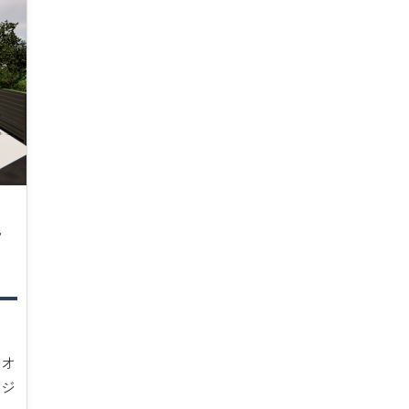
オ
のオ
ージ