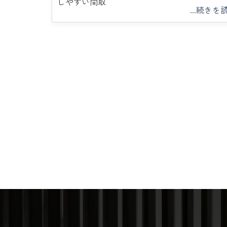
しやすい間取
...続きを