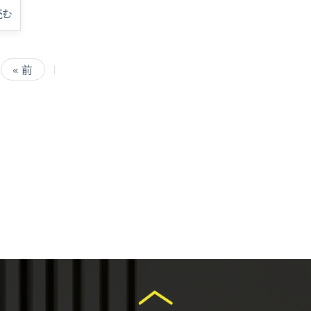
読む
« 前
|