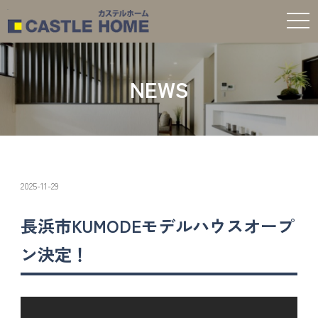
t
o
g
g
l
e
NEWS
n
a
v
i
g
a
t
i
o
n
2025-11-29
長浜市KUMODEモデルハウスオープ
ン決定！