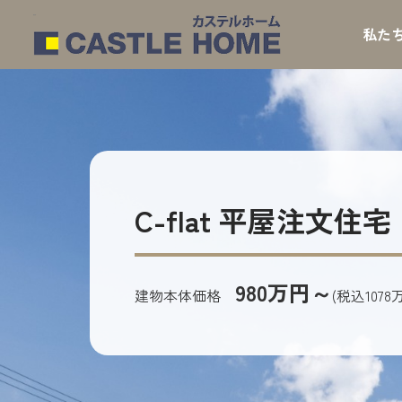
HOME
>
価格＆プラン-C-flat
私た
C-flat 平屋注文住宅
980万円～
建物本体価格
(税込1078