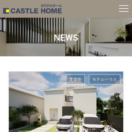
t
o
g
g
l
e
NEWS
n
a
v
i
g
a
t
i
o
n
見学会
モデルハウス