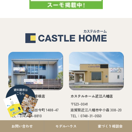
カステルホーム彦根店
カステルホーム近江八幡店
〒522-0056
〒523-0041
滋賀県彦根市開出今町 1488-47
滋賀県近江八幡市中小森 308-20
TEL：0749-24-8810
TEL：0748-31-0550
営業時間 10:00-18:00
営業時間 10:00-18:00
お問い合わせ
モデルハウス
家づくり相談会
定休日 水曜日
定休日 水曜日