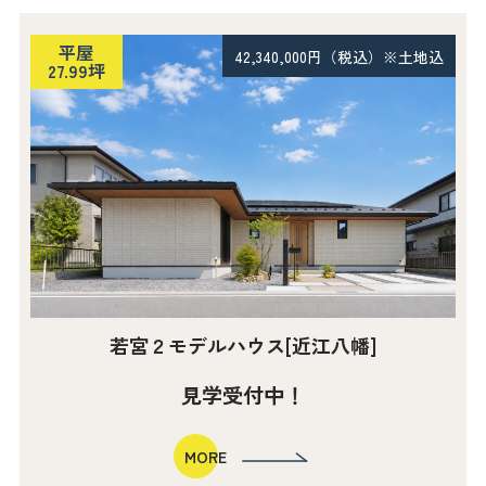
平屋
42,340,000円（税込）※土地込
27.99坪
若宮２モデルハウス[近江八幡]
見学受付中！
MORE