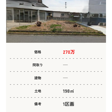
270万
価格
─
間取り
─
建物
198㎡
土地
1区画
備考