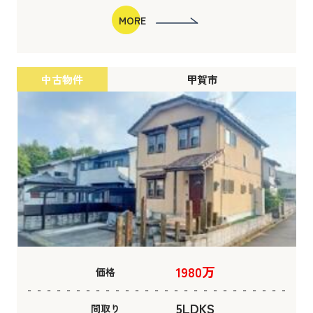
MORE
中古物件
甲賀市
1980万
価格
5LDKS
間取り