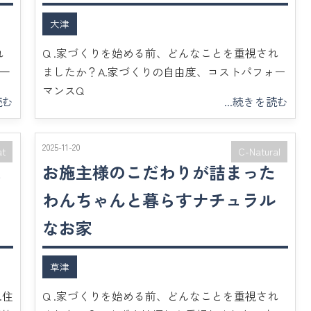
大津
れ
Q .家づくりを始める前、どんなことを重視され
て一
ましたか？A.家づくりの自由度、コストパフォー
マンスQ
読む
...続きを読む
2025-11-20
at
C-Natural
込
お施主様のこだわりが詰まった
レ
わんちゃんと暮らすナチュラル
なお家
草津
.住
Q .家づくりを始める前、どんなことを重視され