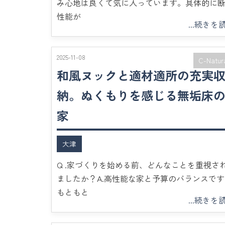
み心地は良くて気に入っています。具体的に
性能が
...続きを
2025-11-08
C-Natur
和風ヌックと適材適所の充実
納。ぬくもりを感じる無垢床
家
大津
Q .家づくりを始める前、どんなことを重視さ
ましたか？A.高性能な家と予算のバランスです
もともと
...続きを