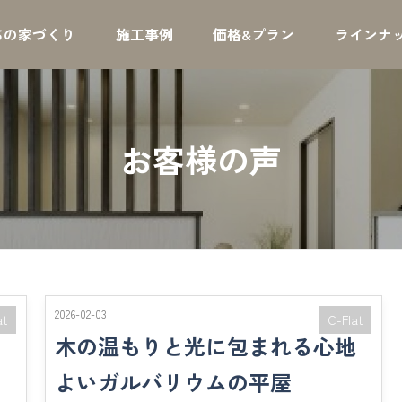
ちの家づくり
施工事例
価格&プラン
ラインナ
お客様の声
2026-02-03
at
C-Flat
っ
木の温もりと光に包まれる心地
よいガルバリウムの平屋