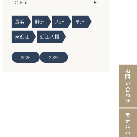
C-Flat
長浜
野洲
大津
草津
東近江
近江八幡
2026
2025
お問い合わせ
モデルハウス