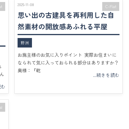
2025-11-08
at
C-Flat
思い出の古建具を再利用した自
ら
然素材の開放感あふれる平屋
野洲
お施主様のお気に入りポイント 実際お住まいに
なられて気に入っておられる部分はありますか？
れ
奥様：『乾
住ん
...続きを読む
読む
al
せ