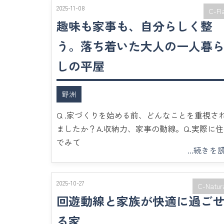
2025-11-08
C-Fl
趣味も家事も、自分らしく整
う。落ち着いた大人の一人暮
しの平屋
野洲
Q .家づくりを始める前、どんなことを重視さ
ましたか？A.収納力、家事の動線。Q.実際に
でみて
...続きを
2025-10-27
C-Natur
回遊動線と家族が快適に過ご
る家