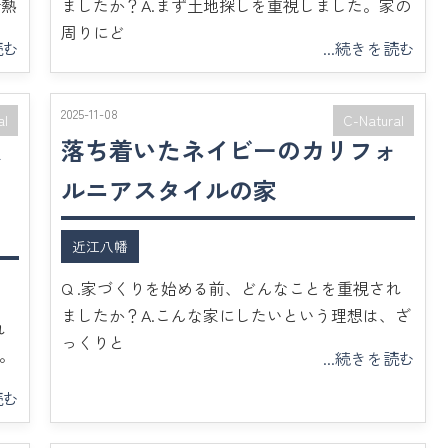
断熱
ましたか？A.まず土地探しを重視しました。家の
周りにど
読む
...続きを読む
2025-11-08
al
C-Natural
収
落ち着いたネイビーのカリフォ
の
ルニアスタイルの家
近江八幡
Q .家づくりを始める前、どんなことを重視され
ましたか？A.こんな家にしたいという理想は、ざ
れ
っくりと
。
...続きを読む
読む