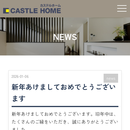
t
o
g
g
l
e
NEWS
n
a
v
i
g
a
t
i
o
n
2026-01-06
news
新年あけましておめでとうござい
ます
新年あけましておめでとうございます。旧年中は、
たくさんのご縁をいただき、誠にありがとうござい
ました。