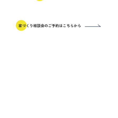
家づくり相談会のご予約はこちらから
<
2026/8
日
月
火
水
木
金
土
1
2
3
4
5
7
8
6
9
10
11
12
13
14
15