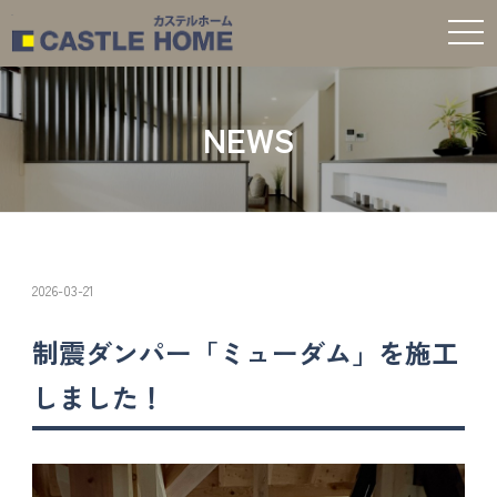
t
o
g
g
l
e
NEWS
n
a
v
i
g
a
t
i
o
n
2026-03-21
制震ダンパー「ミューダム」を施工
しました！