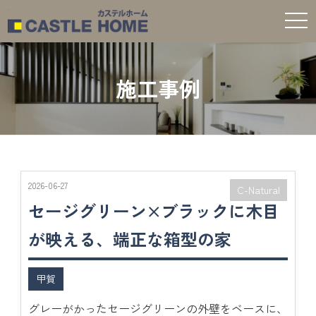
t
o
g
g
l
e
施工事例
n
a
v
i
g
a
t
i
o
n
2026-06-27
C-Natural
セージグリーン×ブラックに木目
が映える、端正な箱型の家
甲賀
グレーがかったセージグリーンの外壁をベースに、