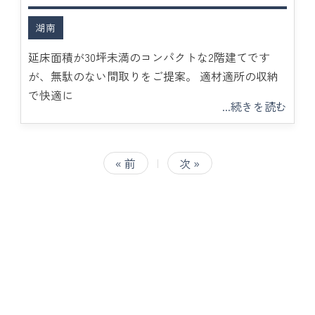
湖南
延床面積が30坪未満のコンパクトな2階建てです
が、無駄のない間取りをご提案。 適材適所の収納
で快適に
...続きを読む
« 前
|
次 »
<
2026/8
日
月
火
水
木
金
土