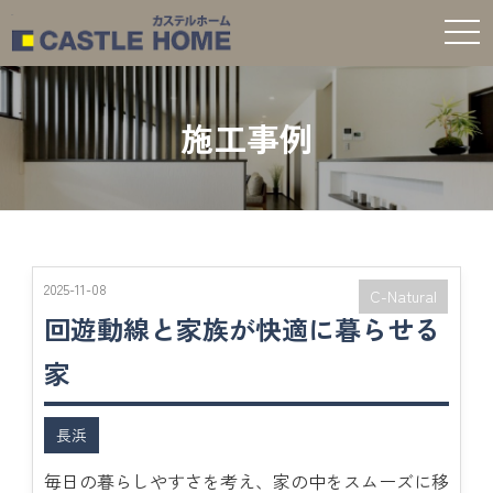
t
o
g
g
l
e
施工事例
n
a
v
i
g
a
t
i
o
n
2025-11-08
C-Natural
回遊動線と家族が快適に暮らせる
家
長浜
毎日の暮らしやすさを考え、家の中をスムーズに移