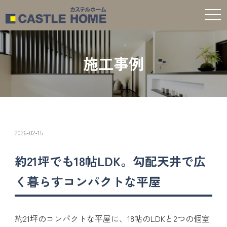
t
o
g
g
l
e
施工事例
n
a
v
i
g
a
t
i
o
n
2026-02-15
約21坪でも18帖LDK。勾配天井で広
く暮らすコンパクトな平屋
約21坪のコンパクトな平屋に、18帖のLDKと2つの個室