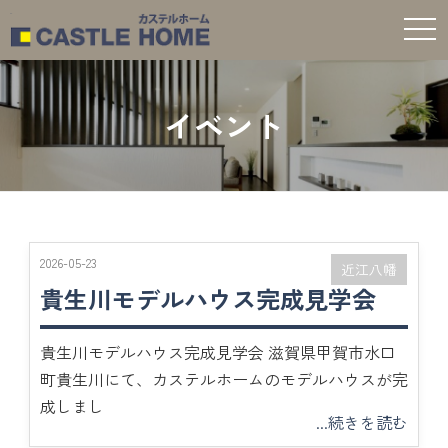
t
o
g
g
l
e
イベント
n
a
v
i
g
a
t
i
o
n
2026-05-23
近江八幡
貴生川モデルハウス完成見学会
貴生川モデルハウス完成見学会 滋賀県甲賀市水口
町貴生川にて、カステルホームのモデルハウスが完
成しまし
...続きを読む